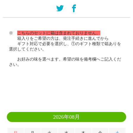
※
こちらのセットに箱は含まれておりません。
箱入りをご希望の方は、発注手続きに進んでから
ギフト対応で必要を選択し、①のギフト種類で箱ありを
選択してください。
お好みの味を選べます。希望の味を備考欄へご記入くだ
さい。
2026年08月
日
月
火
水
木
金
土