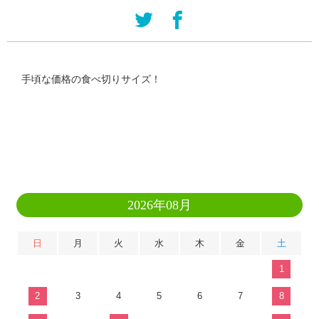
手頃な価格の食べ切りサイズ！
2026年08月
日
月
火
水
木
金
土
1
2
3
4
5
6
7
8