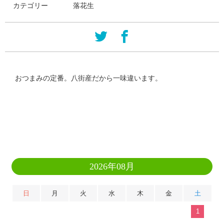
カテゴリー
落花生
おつまみの定番。八街産だから一味違います。
2026年08月
日
月
火
水
木
金
土
1