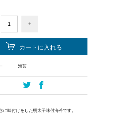
+
カートに入れる
ー
海苔
念に味付けをした明太子味付海苔です。