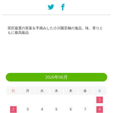
茶匠厳選の茶葉を手摘みした小川園至極の逸品。味、香りと
もに最高級品
2026年08月
日
月
火
水
木
金
土
1
2
3
4
5
6
7
8